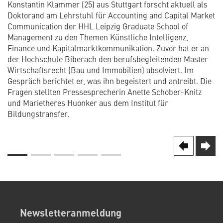
Konstantin Klammer (25) aus Stuttgart forscht aktuell als
Doktorand am Lehrstuhl für Accounting and Capital Market
Communication der HHL Leipzig Graduate School of
Management zu den Themen Künstliche Intelligenz,
Finance und Kapitalmarktkommunikation. Zuvor hat er an
der Hochschule Biberach den berufsbegleitenden Master
Wirtschaftsrecht (Bau und Immobilien) absolviert. Im
Gespräch berichtet er, was ihn begeistert und antreibt. Die
Fragen stellten Pressesprecherin Anette Schober-Knitz
und Marietheres Huonker aus dem Institut für
Bildungstransfer.
Seite
Nächs
next
Vorherige
prev
Seite
Seitennummerierung
Newsletteranmeldung