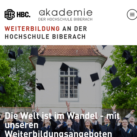
Direkt
zum
Inhalt
WEITERBILDUNG
AN DER
HOCHSCHULE BIBERACH
Die Welt ist im Wandel - mit
unseren
Weiterbildungsangeboten