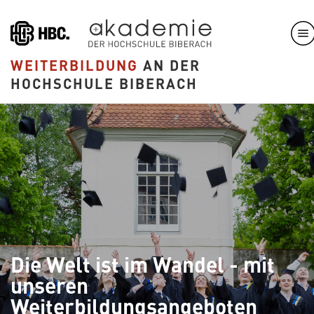
Direkt
zum
Inhalt
WEITERBILDUNG
AN DER
HOCHSCHULE BIBERACH
Die Welt ist im Wandel - mit
unseren
Weiterbildungsangeboten