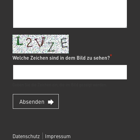
Welche Zeichen sind in dem Bild zu sehen?
Geben Sie die Zeichen ein, die im Bild gezeigt werden.
Absenden
FOOTERMENÜ
Datenschutz
Impressum