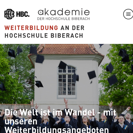
Direkt
zum
Inhalt
WEITERBILDUNG
AN DER
HOCHSCHULE BIBERACH
Die Welt ist im Wandel - mit
unseren
Weiterbildungsangeboten