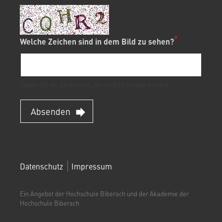
Welche Zeichen sind in dem Bild zu sehen?
Geben Sie die Zeichen ein, die im Bild gezeigt werden.
Absenden
FOOTERMENÜ
Datenschutz
Impressum
(WEITERBILDUNGSPORTAL)
Ein Angebot der Hochschule Biberach und der Akademie der
Hochschule Biberach