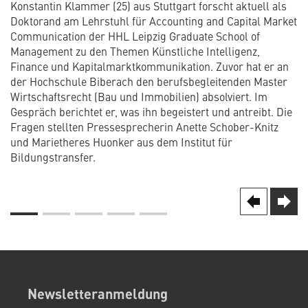
Konstantin Klammer (25) aus Stuttgart forscht aktuell als
Doktorand am Lehrstuhl für Accounting and Capital Market
Communication der HHL Leipzig Graduate School of
Management zu den Themen Künstliche Intelligenz,
Finance und Kapitalmarktkommunikation. Zuvor hat er an
der Hochschule Biberach den berufsbegleitenden Master
Wirtschaftsrecht (Bau und Immobilien) absolviert. Im
Gespräch berichtet er, was ihn begeistert und antreibt. Die
Fragen stellten Pressesprecherin Anette Schober-Knitz
und Marietheres Huonker aus dem Institut für
Bildungstransfer.
Seite
Nächs
next
Vorherige
prev
Seite
Seitennummerierung
Newsletteranmeldung