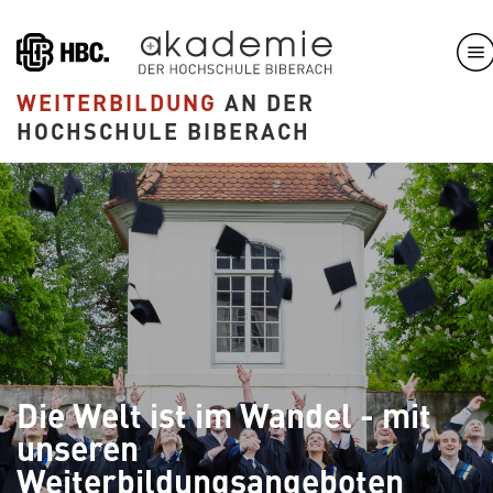
Direkt
zum
Inhalt
WEITERBILDUNG
AN DER
HOCHSCHULE BIBERACH
Die Welt ist im Wandel - mit
unseren
Weiterbildungsangeboten