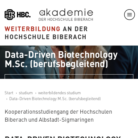
Direkt
zum
Inhalt
WEITERBILDUNG
AN DER
HOCHSCHULE BIBERACH
IBIT
Data-Driven Biotechnology
M.Sc. (berufsbegleitend)
Jetzt bewerben
Start
studium
weiterbildendes studium
Data-Driven Biotechnology M.Sc. (berufsbegleitend)
Kooperationsstudiengang der Hochschulen
Biberach und Albstadt-Sigmaringen