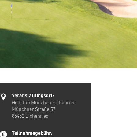
Veranstaltungsort:
Golfclub München Eichenried
Münchner Straße 57
85452
Eichenried
Teilnahmegebühr: