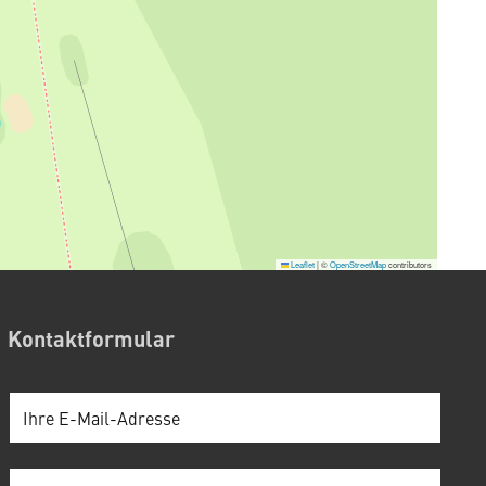
Leaflet
|
©
OpenStreetMap
contributors
Kontaktformular