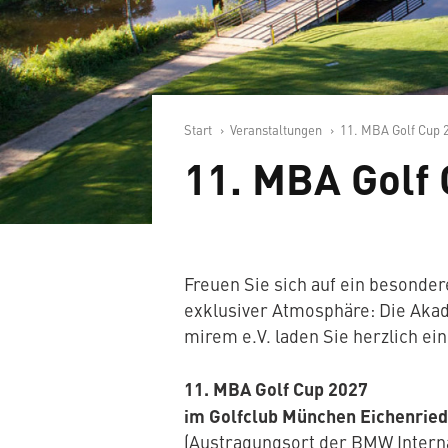
Start
Veranstaltungen
11. MBA Golf Cup 
11. MBA Golf
Freuen Sie sich auf ein besonder
exklusiver Atmosphäre: Die Aka
mirem e.V. laden Sie herzlich ei
11. MBA Golf Cup 2027
im Golfclub München Eichenrie
(Austragungsort der BMW Intern