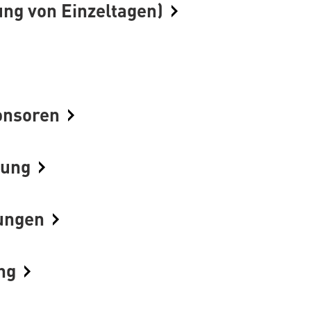
ng von Einzeltagen)
onsoren
nung
ungen
ng