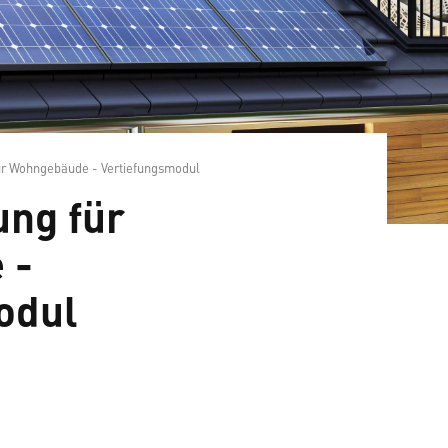
ür Wohngebäude - Vertiefungsmodul
ung für
 -
odul