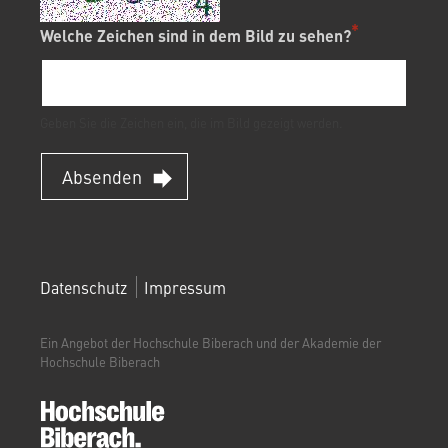
Welche Zeichen sind in dem Bild zu sehen?
Geben Sie die Zeichen ein, die im Bild gezeigt werden.
Absenden
FOOTERMENÜ
Datenschutz
Impressum
(WEITERBILDUNGSPORTAL)
Ein Angebot der Hochschule Biberach und der Akademie der
Hochschule Biberach