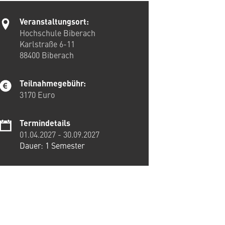
Veranstaltungsort:
Hochschule Biberach
Karlstraße 6-11
88400
Biberach
Teilnahmegebühr:
3170 Euro
Termindetails
01.04.2027
-
30.09.2027
Dauer: 1 Semester