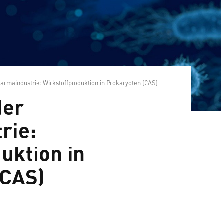
armaindustrie: Wirkstoffproduktion in Prokaryoten (CAS)
der
rie:
uktion in
(CAS)