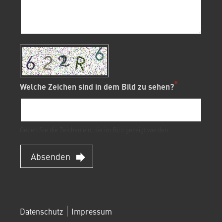
Welche Zeichen sind in dem Bild zu sehen?
Geben Sie die Zeichen ein, die im Bild gezeigt werden.
Absenden
FOOTERMENÜ
Datenschutz
Impressum