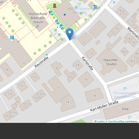
Leaflet
|
©
OpenStreetMap
contributors