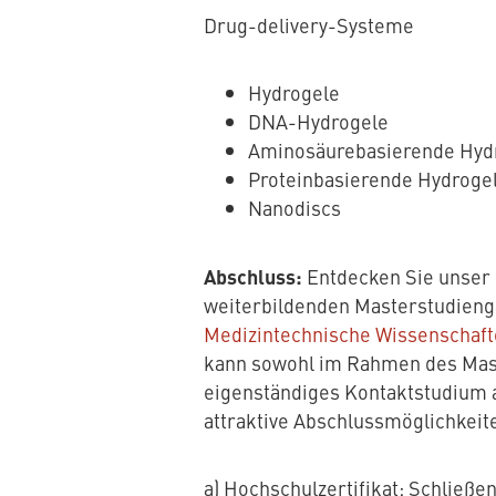
Drug-delivery-Systeme
Hydrogele
DNA-Hydrogele
Aminosäurebasierende Hyd
Proteinbasierende Hydroge
Nanodiscs
Abschluss:
Entdecken Sie unser 
weiterbildenden Masterstudien
Medizintechnische Wissenschafte
kann sowohl im Rahmen des Mast
eigenständiges Kontaktstudium a
attraktive Abschlussmöglichkeit
a) Hochschulzertifikat: Schließe