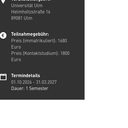
Universität Ulm
Helmholtzstraße 16
89081
Ulm
Teilnahmegebühr:
Preis (immatrikuliert): 1680
Euro
Preis (Kontaktstudium): 1800
Euro
Termindetails
01.10.2026
-
31.03.2027
Dauer: 1 Semester